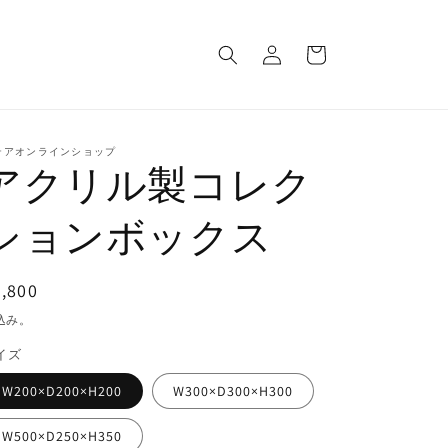
ロ
カ
グ
ー
イ
ト
ン
テアオンラインショップ
アクリル製コレク
ションボックス
通
,800
常
込み。
価
イズ
格
W200×D200×H200
W300×D300×H300
W500×D250×H350