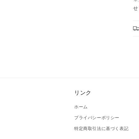
ー
せ
ダ
ル
で
メ
デ
ィ
ア
(3)
を
開
く
リンク
ホーム
プライバシーポリシー
特定商取引法に基づく表記