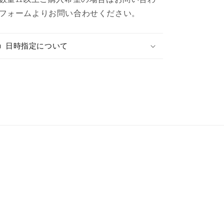
数
数
フォームよりお問い合わせください。
量
量
を
を
減
増
日時指定について
ら
や
す
す