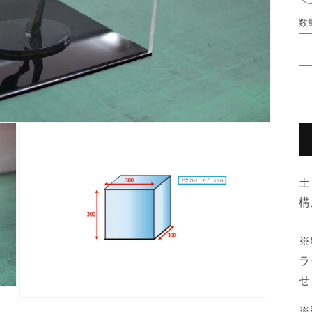
数
土
構
※
ラ
せ
モ
※