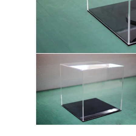
モ
ー
ダ
ル
で
メ
デ
ィ
ア
(1)
を
開
く
モ
ー