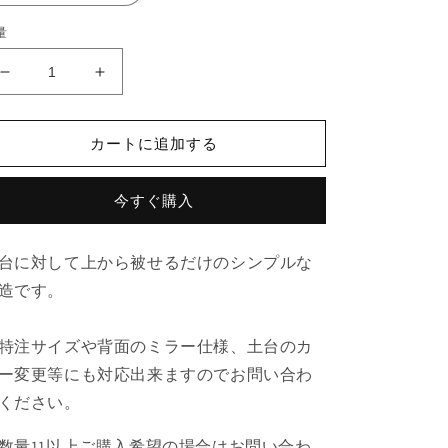
量
ア
ア
ク
ク
リ
リ
カートに追加する
ル
ル
製
製
今すぐ購入
コ
コ
レ
レ
ク
ク
台に対して上から被せるだけのシンプルな
シ
シ
造です。
ョ
ョ
ン
ン
特注サイズや背面のミラー仕様、土台のカ
ボ
ボ
ッ
ッ
ー変更等にも対応出来ますのでお問い合わ
ク
ク
ください。
ス
ス
の
の
数量11以上ご購入希望の場合はお問い合わ