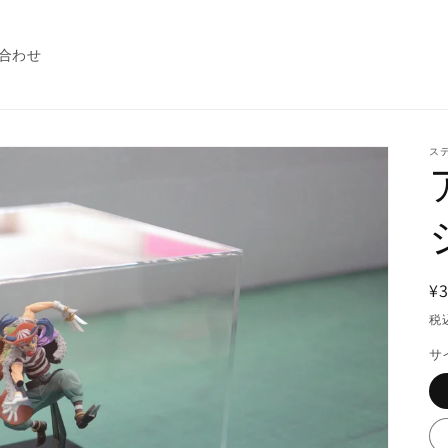
合わせ
ス
¥3
税
サ