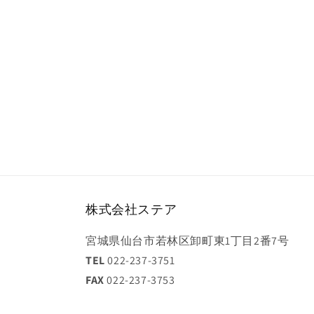
ダ
ル
で
メ
デ
ィ
ア
(2)
を
開
く
株式会社ステア
宮城県仙台市若林区卸町東1丁目2番7号
TEL
022-237-3751
FAX
022-237-3753